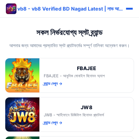
vb8 - vb8 Verified BD Nagad Latest | লাভ আজকের ✅
সকল নির্ভরযোগ্য স্লট ব্র্যান্ড
আপনার জন্য আমাদের প্রস্তাবিত স্লট প্ল্যাটফর্মের সম্পূর্ণ তালিকা অন্বেষণ করুন।
FBAJEE
FBAJEE - আধুনিক মোবাইল বিনোদন অ্যাপ
ব্র্যান্ড দেখুন →
JW8
JW8 - স্মার্টফোনে ডিজিটাল বিনোদন প্ল্যাটফর্ম
ব্র্যান্ড দেখুন →