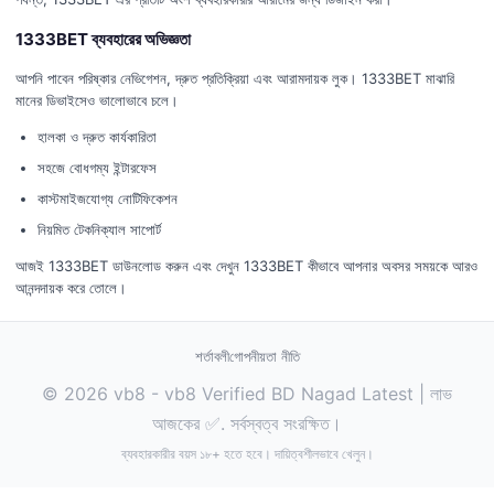
1333BET ব্যবহারের অভিজ্ঞতা
আপনি পাবেন পরিষ্কার নেভিগেশন, দ্রুত প্রতিক্রিয়া এবং আরামদায়ক লুক। 1333BET মাঝারি
মানের ডিভাইসেও ভালোভাবে চলে।
হালকা ও দ্রুত কার্যকারিতা
সহজে বোধগম্য ইন্টারফেস
কাস্টমাইজযোগ্য নোটিফিকেশন
নিয়মিত টেকনিক্যাল সাপোর্ট
আজই 1333BET ডাউনলোড করুন এবং দেখুন 1333BET কীভাবে আপনার অবসর সময়কে আরও
আনন্দদায়ক করে তোলে।
শর্তাবলী
গোপনীয়তা নীতি
© 2026 vb8 - vb8 Verified BD Nagad Latest | লাভ
আজকের ✅. সর্বস্বত্ব সংরক্ষিত।
ব্যবহারকারীর বয়স ১৮+ হতে হবে। দায়িত্বশীলভাবে খেলুন।