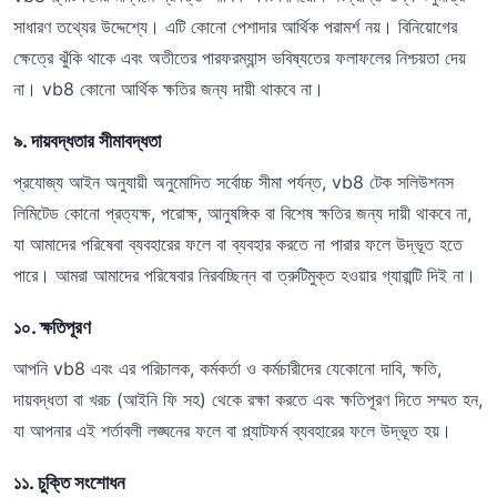
সাধারণ তথ্যের উদ্দেশ্যে। এটি কোনো পেশাদার আর্থিক পরামর্শ নয়। বিনিয়োগের
ক্ষেত্রে ঝুঁকি থাকে এবং অতীতের পারফরম্যান্স ভবিষ্যতের ফলাফলের নিশ্চয়তা দেয়
না। vb8 কোনো আর্থিক ক্ষতির জন্য দায়ী থাকবে না।
৯. দায়বদ্ধতার সীমাবদ্ধতা
প্রযোজ্য আইন অনুযায়ী অনুমোদিত সর্বোচ্চ সীমা পর্যন্ত, vb8 টেক সলিউশনস
লিমিটেড কোনো প্রত্যক্ষ, পরোক্ষ, আনুষঙ্গিক বা বিশেষ ক্ষতির জন্য দায়ী থাকবে না,
যা আমাদের পরিষেবা ব্যবহারের ফলে বা ব্যবহার করতে না পারার ফলে উদ্ভূত হতে
পারে। আমরা আমাদের পরিষেবার নিরবচ্ছিন্ন বা ত্রুটিমুক্ত হওয়ার গ্যারান্টি দিই না।
১০. ক্ষতিপূরণ
আপনি vb8 এবং এর পরিচালক, কর্মকর্তা ও কর্মচারীদের যেকোনো দাবি, ক্ষতি,
দায়বদ্ধতা বা খরচ (আইনি ফি সহ) থেকে রক্ষা করতে এবং ক্ষতিপূরণ দিতে সম্মত হন,
যা আপনার এই শর্তাবলী লঙ্ঘনের ফলে বা প্ল্যাটফর্ম ব্যবহারের ফলে উদ্ভূত হয়।
১১. চুক্তি সংশোধন