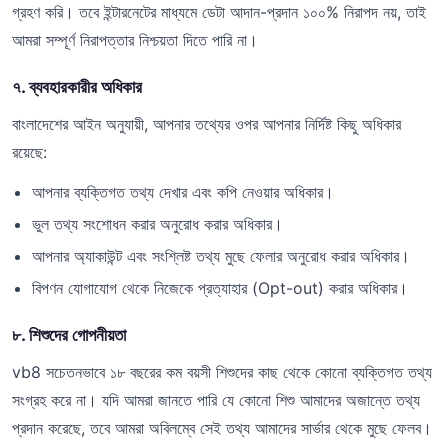
গ্রহণ করি। তবে ইন্টারনেটের মাধ্যমে ডেটা আদান-প্রদান ১০০% নিরাপদ নয়, তাই
আমরা সম্পূর্ণ নিরাপত্তার নিশ্চয়তা দিতে পারি না।
৭. ব্যবহারকারীর অধিকার
বাংলাদেশের আইন অনুযায়ী, আপনার তথ্যের ওপর আপনার নির্দিষ্ট কিছু অধিকার
রয়েছে:
আপনার ব্যক্তিগত তথ্য দেখার এবং কপি নেওয়ার অধিকার।
ভুল তথ্য সংশোধন করার অনুরোধ করার অধিকার।
আপনার অ্যাকাউন্ট এবং সংশ্লিষ্ট তথ্য মুছে ফেলার অনুরোধ করার অধিকার।
বিপণন যোগাযোগ থেকে নিজেকে প্রত্যাহার (Opt-out) করার অধিকার।
৮. শিশুদের গোপনীয়তা
vb8 সচেতনভাবে ১৮ বছরের কম বয়সী শিশুদের কাছ থেকে কোনো ব্যক্তিগত তথ্য
সংগ্রহ করে না। যদি আমরা জানতে পারি যে কোনো শিশু আমাদের অজান্তে তথ্য
প্রদান করেছে, তবে আমরা অবিলম্বে সেই তথ্য আমাদের সার্ভার থেকে মুছে ফেলব।