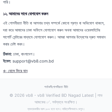
পারি।
১২. আমাদের সাথে যোগাযোগ করুন
এই গোপনীয়তা নীতি বা আপনার তথ্য সম্পর্কে কোনো প্রশ্ন বা অভিযোগ থাকলে,
দয়া করে আমাদের ঢাকা অফিসে যোগাযোগ করুন অথবা আমাদের ওয়েবসাইটের
সাপোর্ট সেন্টারের মাধ্যমে যোগাযোগ করুন। আমরা আপনার উদ্বেগের দ্রুত সমাধান
করার চেষ্টা করব।
ঠিকানা:
ঢাকা, বাংলাদেশ।
ইমেল:
support@vb8.com.bd
← হোমে ফিরে যান
শর্তাবলী
গোপনীয়তা নীতি
© 2026 vb8 - vb8 Verified BD Nagad Latest | লাভ
আজকের ✅. সর্বস্বত্ব সংরক্ষিত।
ব্যবহারকারীর বয়স ১৮+ হতে হবে। দায়িত্বশীলভাবে খেলুন।