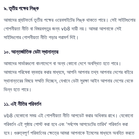
৯. তৃতীয় পক্ষের লিঙ্ক
আমাদের প্ল্যাটফর্মে তৃতীয় পক্ষের ওয়েবসাইটের লিঙ্ক থাকতে পারে। সেই সাইটগুলোর
গোপনীয়তা নীতি বা বিষয়বস্তুর জন্য vb8 দায়ী নয়। আমরা আপনাকে সেই
সাইটগুলোর গোপনীয়তা নীতি পড়ার পরামর্শ দিই।
১০. আন্তর্জাতিক ডেটা স্থানান্তর
আমাদের সার্ভারগুলো বাংলাদেশে বা অন্য কোনো দেশে অবস্থিত হতে পারে।
আমাদের পরিষেবা ব্যবহার করার মাধ্যমে, আপনি আপনার তথ্য আপনার দেশের বাইরে
স্থানান্তরের বিষয়ে সম্মতি দিচ্ছেন, যেখানে ডেটা সুরক্ষা আইন আপনার দেশের থেকে
ভিন্ন হতে পারে।
১১. এই নীতির পরিবর্তন
vb8 যেকোনো সময় এই গোপনীয়তা নীতি আপডেট করার অধিকার রাখে। যেকোনো
পরিবর্তন এই পৃষ্ঠায় পোস্ট করা হবে এবং 'সর্বশেষ আপডেটের তারিখ' পরিবর্তন করা
হবে। গুরুত্বপূর্ণ পরিবর্তনের ক্ষেত্রে আমরা আপনাকে ইমেলের মাধ্যমে অবহিত করতে