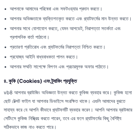
আপনাকে আমাদের পরিষেবা এবং সফটওয়্যার প্রদান করতে।
আপনার অভিজ্ঞতাকে ব্যক্তিগতকৃত করতে এবং প্ল্যাটফর্মের মান উন্নত করতে।
আপনার সাথে যোগাযোগ করতে, যেমন আপডেট, নিরাপত্তা সতর্কতা এবং
প্রশাসনিক বার্তা পাঠানো।
প্রতারণা প্রতিরোধ এবং প্ল্যাটফর্মের নিরাপত্তা নিশ্চিত করতে।
প্রযোজ্য আইনি বাধ্যবাধকতা পালন করতে।
আপনার সম্মতি সাপেক্ষে বিপণন এবং প্রচারমূলক অফার পাঠাতে।
৪. কুকি (Cookies) এবং ট্র্যাকিং প্রযুক্তি
vb8 আপনার ব্রাউজিং অভিজ্ঞতা উন্নত করতে কুকিজ ব্যবহার করে। কুকিজ হলো
ছোট টেক্সট ফাইল যা আপনার ডিভাইসে সংরক্ষিত থাকে। এগুলি আমাদের বুঝতে
সাহায্য করে যে আপনি কীভাবে প্ল্যাটফর্মটি ব্যবহার করেন। আপনি আপনার ব্রাউজার
সেটিংসে কুকিজ নিষ্ক্রিয় করতে পারেন, তবে এর ফলে প্ল্যাটফর্মের কিছু বৈশিষ্ট্য
সঠিকভাবে কাজ নাও করতে পারে।