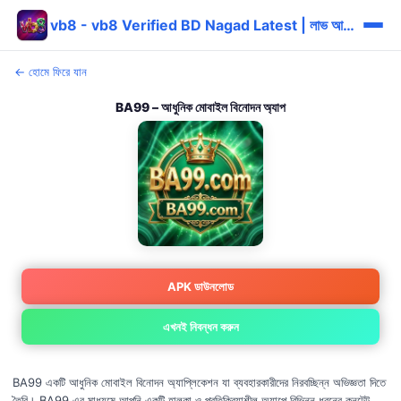
vb8 - vb8 Verified BD Nagad Latest | লাভ আজকের ✅
← হোমে ফিরে যান
BA99 – আধুনিক মোবাইল বিনোদন অ্যাপ
APK ডাউনলোড
এখনই নিবন্ধন করুন
BA99 একটি আধুনিক মোবাইল বিনোদন অ্যাপ্লিকেশন যা ব্যবহারকারীদের নিরবচ্ছিন্ন অভিজ্ঞতা দিতে
তৈরি। BA99 এর মাধ্যমে আপনি একটি হালকা ও প্রতিক্রিয়াশীল অ্যাপে বিভিন্ন ধরনের কনটেন্ট