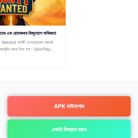
মের এক রোমাঞ্চকর ভিজ্যুয়াল অভিজ্ঞতা
nted স্লটটি খেলোয়াড়দের সরাসরি
মরুভূমির হৃদয়ে নিয়ে যায়। SpinPlay
 এক...
APK ডাউনলোড
এখনই নিবন্ধন করুন