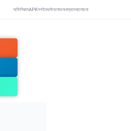
অফিসিয়াল
APK
লগইন
ডাউনলোড
অবস্থান
আলোচনা