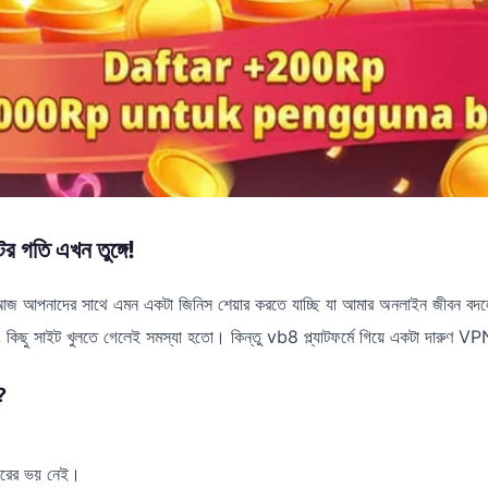
ের গতি এখন তুঙ্গে!
আপনাদের সাথে এমন একটা জিনিস শেয়ার করতে যাচ্ছি যা আমার অনলাইন জীবন বদলে 
ং, কিছু সাইট খুলতে গেলেই সমস্যা হতো। কিন্তু vb8 প্ল্যাটফর্মে গিয়ে একটা দারুণ V
?
যারের ভয় নেই।