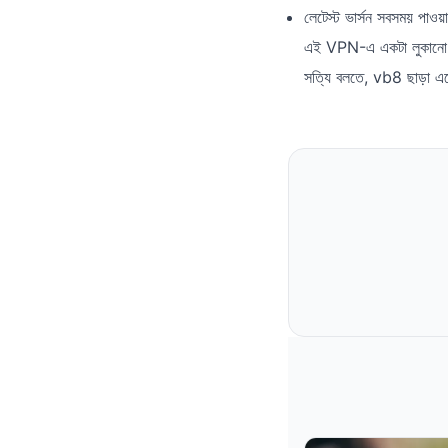
লেটেস্ট ভার্সন সবসময় পাওয়
এই VPN-এ একটা লুকানো ট্র
সত্যি বলতে, vb8 ছাড়া এ