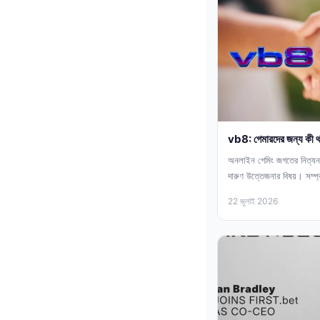
vb8: গেমারদের জন্য কী 
অনলাইন গেমিং জগতের নিত্য
দারুণ উত্তেজনার বিষয়। সম
এবং হাব৮৮ (Hub88)-এর.
22 জুলাই 2026